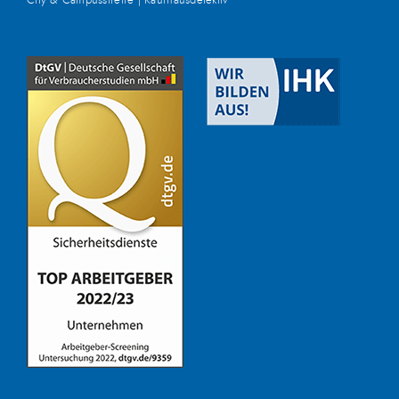
City & Campusstreife | Kaufhausdetektiv